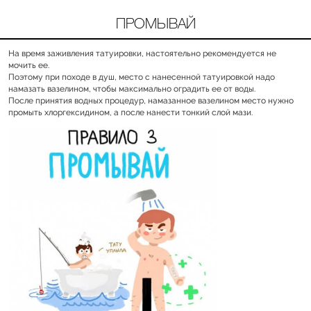
ПРОМЫВАЙ
На время заживления татуировки, настоятельно рекомендуется не
мочить ее.
Поэтому при походе в душ, место с нанесенной татуировкой надо
намазать вазелином, чтобы максимально оградить ее от воды.
После принятия водных процедур, намазанное вазелином место нужно
промыть хлоргексидином, а после нанести тонкий слой мази.